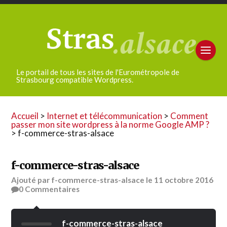
Le portail de tous les sites de l'Eurométropole de
Strasbourg compatible Wordpress.
Accueil
>
Internet et télécommunication
>
Comment
passer mon site wordpress à la norme Google AMP ?
>
f-commerce-stras-alsace
f-commerce-stras-alsace
Ajouté par
f-commerce-stras-alsace
le
11 octobre 2016
0
Commentaires
f-commerce-stras-alsace