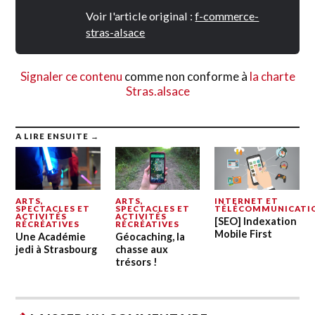
Voir l'article original :
f-commerce-
stras-alsace
Signaler ce contenu
comme non conforme à
la charte
Stras.alsace
A LIRE ENSUITE →
ARTS,
ARTS,
INTERNET ET
SPECTACLES ET
SPECTACLES ET
TÉLÉCOMMUNICATI
ACTIVITÉS
ACTIVITÉS
[SEO] Indexation
RÉCRÉATIVES
RÉCRÉATIVES
Mobile First
Une Académie
Géocaching, la
jedi à Strasbourg
chasse aux
trésors !