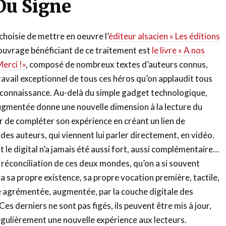
Du Signe
 choisie de mettre en oeuvre l’
éditeur alsacien « Les éditions
 ouvrage bénéficiant de ce traitement est
le livre « A nos
erci !»
, composé de nombreux textes d’auteurs connus,
ravail exceptionnel de tous ces héros qu’on applaudit tous
reconnaissance. Au-delà du simple gadget technologique,
 augmentée donne une nouvelle dimension à la lecture du
ur de compléter son expérience en créant un lien de
des auteurs, qui viennent lui parler directement, en vidéo.
 et le digital n’a jamais été aussi fort, aussi complémentaire…
a réconciliation de ces deux mondes, qu’on a si souvent
 a sa propre existence, sa propre vocation première, tactile,
e agrémentée, augmentée, par la couche digitale des
s derniers ne sont pas figés, ils peuvent être mis à jour,
régulièrement une nouvelle expérience aux lecteurs.