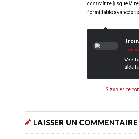
contrainte jusque là te
formidable avancée t
Trouv
trouver
Voir l'
aide la
Signaler ce co
LAISSER UN COMMENTAIRE