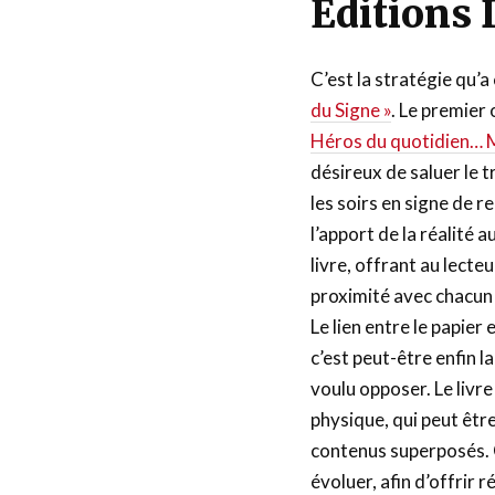
Editions 
C’est la stratégie qu’a
du Signe »
. Le premier
Héros du quotidien… M
désireux de saluer le t
les soirs en signe de 
l’apport de la réalité
livre, offrant au lecte
proximité avec chacun 
Le lien entre le papier
c’est peut-être enfin l
voulu opposer. Le livre
physique, qui peut êtr
contenus superposés. Ce
évoluer, afin d’offrir 