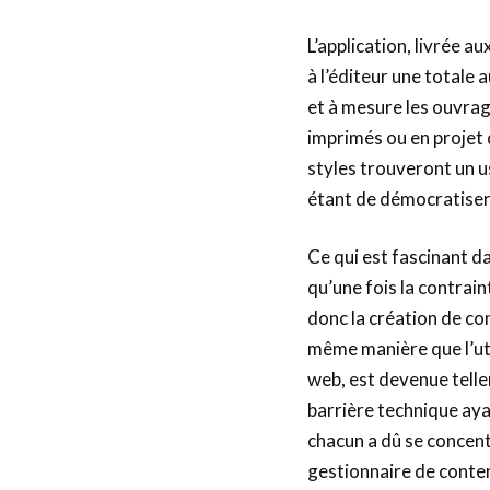
L’application, livrée a
à l’éditeur une totale
et à mesure les ouvrage
imprimés ou en projet 
styles trouveront un u
étant de démocratiser 
Ce qui est fascinant d
qu’une fois la contrain
donc la création de co
même manière que l’uti
web, est devenue telle
barrière technique aya
chacun a dû se concentr
gestionnaire de conten