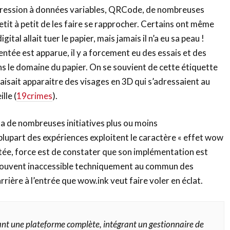
ression à données variables, QRCode, de nombreuses
tit à petit de les faire se rapprocher. Certains ont même
ital allait tuer le papier, mais jamais il n’a eu sa peau !
ntée est apparue, il y a forcement eu des essais et des
s le domaine du papier. On se souvient de cette étiquette
faisait apparaitre des visages en 3D qui s’adressaient au
lle (
19crimes
).
 y a de nombreuses initiatives plus ou moins
 plupart des expériences exploitent le caractère « effet wow
tée, force est de constater que son implémentation est
souvent inaccessible techniquement au commun des
rrière à l’entrée que wow.ink veut faire voler en éclat.
nt une plateforme complète, intégrant un gestionnaire de