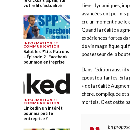
le clickbait (spam) sur
Liens dynamiques, imp
votre fil d’actualité
avancées ont permis pe
cru un moment que le dig
Quand la réalité augme
expériences fortes dan
INFORMATION ET
de vin magnifique qui 
COMMUNICATION
Salut les P’tits Patrons
possesseur de la boutei
– Épisode 2 : Facebook
pour mon entreprise
Dans l’édition aussi il
époustouflantes. Si la
» de la réalité Augmen
chère, compliquée et 
INFORMATION ET
mortels. C’est cette ba
COMMUNICATION
Linkedin un intérêt
pour ma petite
entreprise ?
En proposa