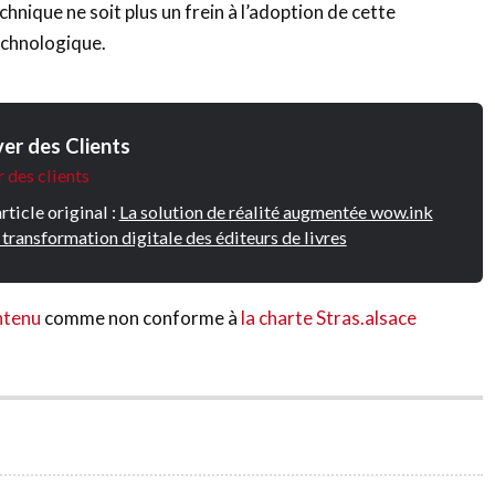
chnique ne soit plus un frein à l’adoption de cette
echnologique.
er des Clients
 des clients
article original :
La solution de réalité augmentée wow.ink
 transformation digitale des éditeurs de livres
ntenu
comme non conforme à
la charte Stras.alsace