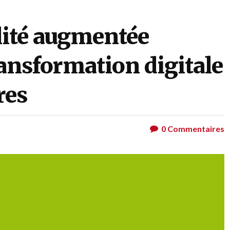
alité augmentée
ransformation digitale
res
0
Commentaires