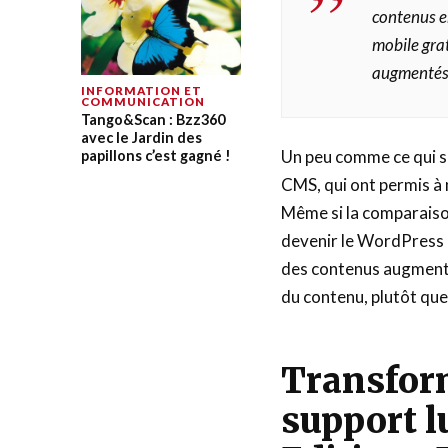
contenus en
mobile grat
augmentés, 
INFORMATION ET
COMMUNICATION
Tango&Scan : Bzz360
avec le Jardin des
Un peu comme ce qui s’
papillons c’est gagné !
CMS, qui ont permis à n
Même si la comparaison
devenir le WordPress 
des contenus augmentés
du contenu, plutôt que
Transform
support lu