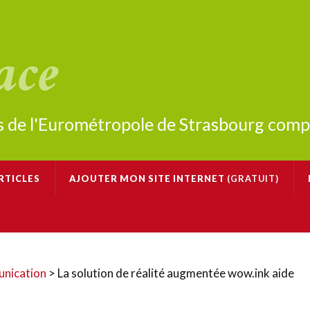
tes de l'Eurométropole de Strasbourg com
RTICLES
AJOUTER MON SITE INTERNET
(GRATUIT)
unication
>
La solution de réalité augmentée wow.ink aide